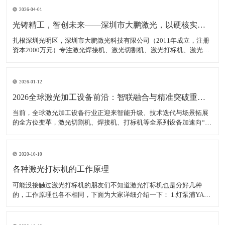
2026-04-01
光铸精工，智创未来——深圳市大鹏激光，以硬核实力领跑激光装备赛道
扎根深圳光明区，深圳市大鹏激光科技有限公司（2011年成立，注册
资本2000万元）专注激光焊接机、激光切割机、激光打标机、激光雕
刻机等核心装备研发、生产与销售，是集研发、生产、销售、服务于
一体的高新技术企业，产品广泛适配新能源、汽车制造、消费电子、
钣金加工等多领域，精准服务各类制造企业、跨境卖家
2026-01-12
2026全球激光加工设备前沿：智联融合与精准突破重塑智造生态
当前，全球激光加工设备行业正迎来智能升级、技术迭代与场景拓展
的全方位变革，激光切割机、焊接机、打标机等全系列设备加速向“高
精度、高智能、高适配”转型，成为新能源、半导体、航空航天等高端
制造领域的核心支撑。数据显示，2025年全球激光加工设备市场规模
达380亿美元，年均增长率稳定在7.5%以上，中
2020-10-10
各种激光打标机的工作原理
可能没接触过激光打标机的朋友们不知道激光打标机也是分好几种
的，工作原理也各不相同，下面为大家详细介绍一下： 1.灯泵浦YAG
激光打标机： 采用氪灯作为能量源（激励源），ND：YAG作为产生激
光的介质，发出特定波长可以促使工作物质生产能级跃迁释放出激
光，将激光能量放大后就形成对材料加工的激光束。 2.