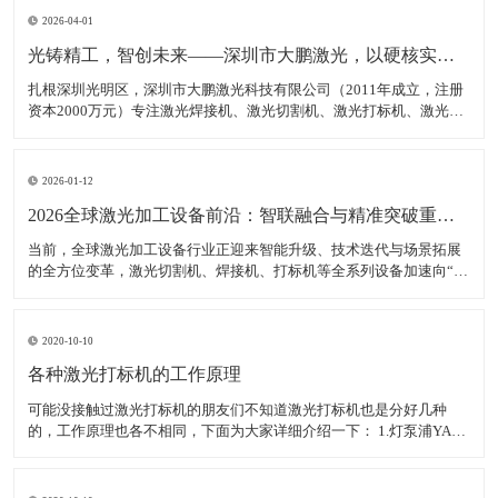
2026-04-01
光铸精工，智创未来——深圳市大鹏激光，以硬核实力领跑激光装备赛道
扎根深圳光明区，深圳市大鹏激光科技有限公司（2011年成立，注册
资本2000万元）专注激光焊接机、激光切割机、激光打标机、激光雕
刻机等核心装备研发、生产与销售，是集研发、生产、销售、服务于
一体的高新技术企业，产品广泛适配新能源、汽车制造、消费电子、
钣金加工等多领域，精准服务各类制造企业、跨境卖家
2026-01-12
2026全球激光加工设备前沿：智联融合与精准突破重塑智造生态
当前，全球激光加工设备行业正迎来智能升级、技术迭代与场景拓展
的全方位变革，激光切割机、焊接机、打标机等全系列设备加速向“高
精度、高智能、高适配”转型，成为新能源、半导体、航空航天等高端
制造领域的核心支撑。数据显示，2025年全球激光加工设备市场规模
达380亿美元，年均增长率稳定在7.5%以上，中
2020-10-10
各种激光打标机的工作原理
可能没接触过激光打标机的朋友们不知道激光打标机也是分好几种
的，工作原理也各不相同，下面为大家详细介绍一下： 1.灯泵浦YAG
激光打标机： 采用氪灯作为能量源（激励源），ND：YAG作为产生激
光的介质，发出特定波长可以促使工作物质生产能级跃迁释放出激
光，将激光能量放大后就形成对材料加工的激光束。 2.