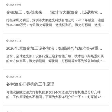
2026-04-01
光铸精工，智创未来——深圳市大鹏激光，以硬核实力领跑激光装备赛道
扎根深圳光明区，深圳市大鹏激光科技有限公司（2011年成立，注册
资本2000万元）专注激光焊接机、激光切割机、激光打标机、激光雕
刻机等核心装备研发、生产与销售，是集研发、生产、销售、服务于
一体的高新技术企业，产品广泛适配新能源、汽车制造、消费电子、
钣金加工等多领域，精准服务各类制造企业、跨境卖家
2026-01-12
2026全球激光加工设备前沿：智联融合与精准突破重塑智造生态
当前，全球激光加工设备行业正迎来智能升级、技术迭代与场景拓展
的全方位变革，激光切割机、焊接机、打标机等全系列设备加速向“高
精度、高智能、高适配”转型，成为新能源、半导体、航空航天等高端
制造领域的核心支撑。数据显示，2025年全球激光加工设备市场规模
达380亿美元，年均增长率稳定在7.5%以上，中
2020-10-10
各种激光打标机的工作原理
可能没接触过激光打标机的朋友们不知道激光打标机也是分好几种
的，工作原理也各不相同，下面为大家详细介绍一下： 1.灯泵浦YAG
激光打标机： 采用氪灯作为能量源（激励源），ND：YAG作为产生激
光的介质，发出特定波长可以促使工作物质生产能级跃迁释放出激
光，将激光能量放大后就形成对材料加工的激光束。 2.