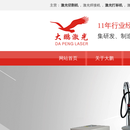
主营：
激光切割机
，
激光焊接机
，
激光打标机
，
11年行
集研发、制
网站首页
关于大鹏