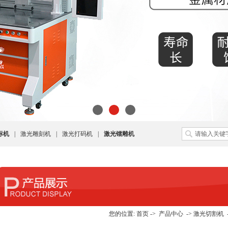
标机
|
激光雕刻机
|
激光打码机
|
激光镭雕机
您的位置:
首页
->
产品中心
->
激光切割机