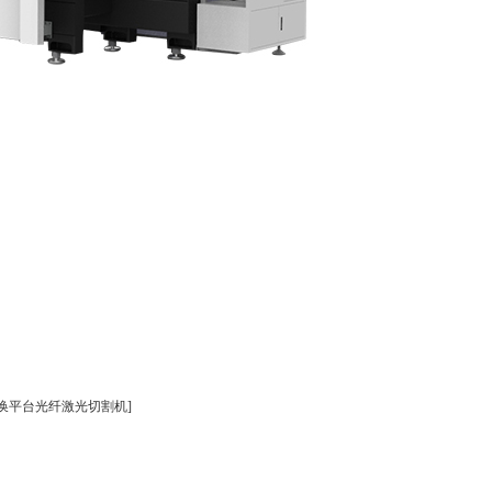
交换平台光纤激光切割机]