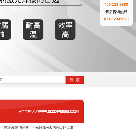
400-123-8888
售后咨询热线
021-12345678
->
光纤激光切割机
->
光纤激光切割机p17-p18