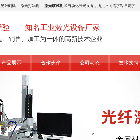
激光雕刻机
，
激光打码机
，
激光镭雕机
等自动化激光设备，满足不同需求客户要求！
业经验——知名工业激光设备厂家
造、销售、加工为一体的高新技术企业
产品展示
合作伙伴
公司动态
技术支持