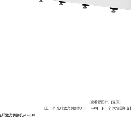
[查看原图片]
[返回]
[上一个:光纤激光切割机DSC_6249]
[下一个:大包围加
光纤激光切割机p17-p18