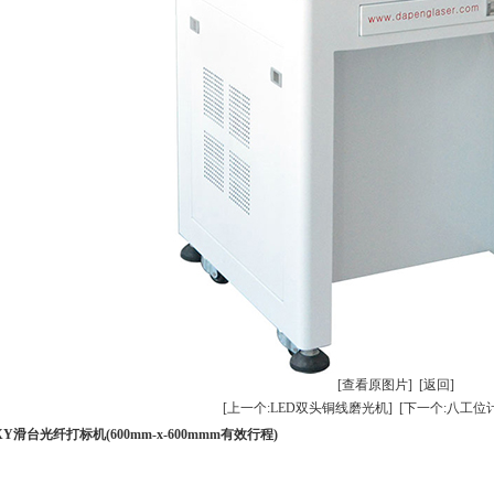
[查看原图片]
[返回]
[上一个:LED双头铜线磨光机]
[下一个:八工位
XY滑台光纤打标机(600mm-x-600mmm有效行程)