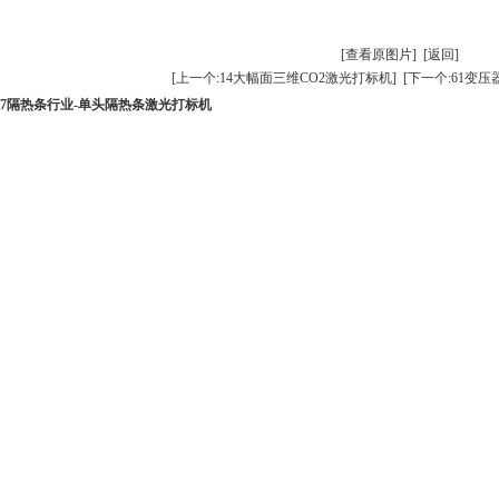
[查看原图片]
[返回]
[上一个:14大幅面三维CO2激光打标机]
[下一个:61变
27隔热条行业-单头隔热条激光打标机