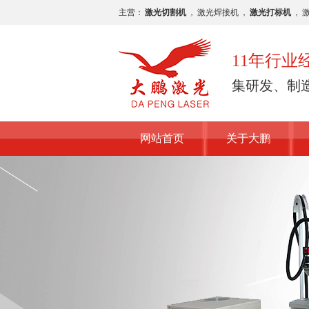
主营：
激光切割机
，
激光焊接机
，
激光打标机
，
11年行
集研发、制
网站首页
关于大鹏