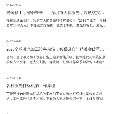
2026-04-01
光铸精工，智创未来——深圳市大鹏激光，以硬核实力领跑激光装备赛道
扎根深圳光明区，深圳市大鹏激光科技有限公司（2011年成立，注册
资本2000万元）专注激光焊接机、激光切割机、激光打标机、激光雕
刻机等核心装备研发、生产与销售，是集研发、生产、销售、服务于
一体的高新技术企业，产品广泛适配新能源、汽车制造、消费电子、
钣金加工等多领域，精准服务各类制造企业、跨境卖家
2026-01-12
2026全球激光加工设备前沿：智联融合与精准突破重塑智造生态
当前，全球激光加工设备行业正迎来智能升级、技术迭代与场景拓展
的全方位变革，激光切割机、焊接机、打标机等全系列设备加速向“高
精度、高智能、高适配”转型，成为新能源、半导体、航空航天等高端
制造领域的核心支撑。数据显示，2025年全球激光加工设备市场规模
达380亿美元，年均增长率稳定在7.5%以上，中
2020-10-10
各种激光打标机的工作原理
可能没接触过激光打标机的朋友们不知道激光打标机也是分好几种
的，工作原理也各不相同，下面为大家详细介绍一下： 1.灯泵浦YAG
激光打标机： 采用氪灯作为能量源（激励源），ND：YAG作为产生激
光的介质，发出特定波长可以促使工作物质生产能级跃迁释放出激
光，将激光能量放大后就形成对材料加工的激光束。 2.