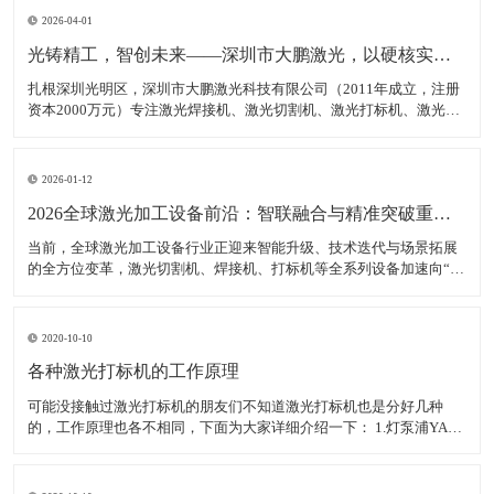
2026-04-01
光铸精工，智创未来——深圳市大鹏激光，以硬核实力领跑激光装备赛道
扎根深圳光明区，深圳市大鹏激光科技有限公司（2011年成立，注册
资本2000万元）专注激光焊接机、激光切割机、激光打标机、激光雕
刻机等核心装备研发、生产与销售，是集研发、生产、销售、服务于
一体的高新技术企业，产品广泛适配新能源、汽车制造、消费电子、
钣金加工等多领域，精准服务各类制造企业、跨境卖家
2026-01-12
2026全球激光加工设备前沿：智联融合与精准突破重塑智造生态
当前，全球激光加工设备行业正迎来智能升级、技术迭代与场景拓展
的全方位变革，激光切割机、焊接机、打标机等全系列设备加速向“高
精度、高智能、高适配”转型，成为新能源、半导体、航空航天等高端
制造领域的核心支撑。数据显示，2025年全球激光加工设备市场规模
达380亿美元，年均增长率稳定在7.5%以上，中
2020-10-10
各种激光打标机的工作原理
可能没接触过激光打标机的朋友们不知道激光打标机也是分好几种
的，工作原理也各不相同，下面为大家详细介绍一下： 1.灯泵浦YAG
激光打标机： 采用氪灯作为能量源（激励源），ND：YAG作为产生激
光的介质，发出特定波长可以促使工作物质生产能级跃迁释放出激
光，将激光能量放大后就形成对材料加工的激光束。 2.