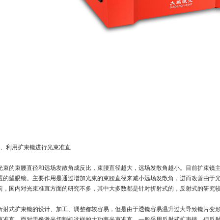
1、利用扩束镜进行光束准直
光束的束腰直径和远场发散角成反比，束腰直径越大，远场发散角越小。目前扩束镜
置的望眼镜。主要作用是通过增加光束的束腰直径来减小远场发散角，进而改善由于
前，国内对光束准直方面的研究不多，其中大多数都是针对折射式的，反射式的研究
折射式扩束镜的设计、加工、调整都较容易，但是由于透镜容易温升过大导致镜片变
束准直。而对于像激光切割机这样的大功率光束准直，一般采用反射式扩束镜。但反