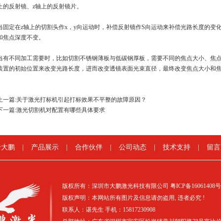
上的反射镜、z轴上的反射镜片。
当固定在z轴上的切割头作x，y向运动时，补偿反射镜作S向运动来补偿光路长度的变
和焦点深度不变。
当有不同加工需要时，比如切割不锈钢薄板与低碳钢厚板，需要不同的焦点大小、焦
装置的初始位置来改变光路长度，进而改变透镜表面光束直径，最终改变焦点大小和焦
上一篇:
关于激光打标机引起打标效果不平整的故障原因？
下一篇:
激光切割机对配置有哪些具体要求
于大鹏
|
产品展示
|
合作伙伴
|
公司动态
|
技术支持
|
留言
版权所有：深圳市大鹏激光科技有限公司
粤ICP备16061408号
版权声明：本网站所有图片及信息请勿盗用, 违者必究 !
联系人：谌先生 手机：15817230908