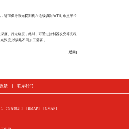
化，进而保持激光切割机在连续切割加工时焦点半径
点深度、行走速度，此时，可通过控制器改变等光程
点深度,以满足不同加工需要 。
[返回]
反馈
|
联系我们
-1
【百度统计】
【BMAP】
【GMAP】