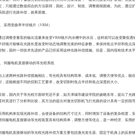
定，只能通过数值拟合的方法获得，因此，设计、制造、调整都很困难。为此，通过
系统进行光路补偿，效果甚微。
2、采用变曲率半径镜片（VRM）
通过调整变量泵的输出流量来改变VRM镜片内水槽中的水压，这样就可以改变聚焦透
半径镜片能够在光路长度改变时动态地调整光束的特征参数，来保持焦点半径和焦点深
控制，国外一些技术先进的产品已经采用这种光路补偿措施。但是，国内现有技术水
3、伺服电机直接驱动的等光程系统
与上述两种光路补偿措施相比，等光程具有结构简单、成本低、调整方便等优点，能
时，还能根据不同的切割工艺要求，改变切割时焦点半径和焦点深度的大小。
目前，国内关于等光程方面研究还不多，如天津城市建设学院的扬晓东等，提出了光
度对其进行了分析和比较，其方法的提出对激光切割机飞行光路的设计具有一定的指
采用机构来实现光路补偿，会使设备的结构尺寸过大，同时增加了设备的复杂程度，
用伺服电机直接驱动等光程装置具有结构简单，调整方便等优点，是一种经济、实用
伺服电机直接驱动的等光程光路补偿方案主要包括激光发生器、固定于机身上的反射