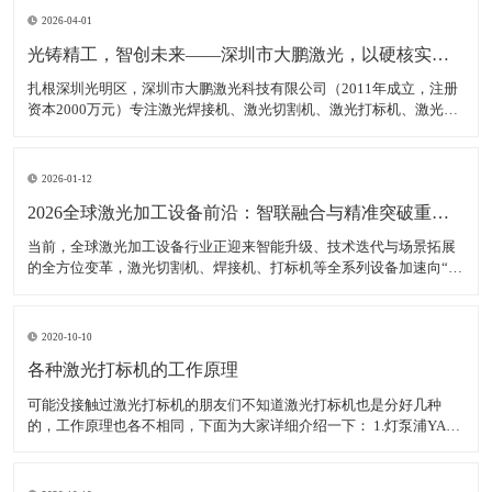
2026-04-01
光铸精工，智创未来——深圳市大鹏激光，以硬核实力领跑激光装备赛道
扎根深圳光明区，深圳市大鹏激光科技有限公司（2011年成立，注册
资本2000万元）专注激光焊接机、激光切割机、激光打标机、激光雕
刻机等核心装备研发、生产与销售，是集研发、生产、销售、服务于
一体的高新技术企业，产品广泛适配新能源、汽车制造、消费电子、
钣金加工等多领域，精准服务各类制造企业、跨境卖家
2026-01-12
2026全球激光加工设备前沿：智联融合与精准突破重塑智造生态
当前，全球激光加工设备行业正迎来智能升级、技术迭代与场景拓展
的全方位变革，激光切割机、焊接机、打标机等全系列设备加速向“高
精度、高智能、高适配”转型，成为新能源、半导体、航空航天等高端
制造领域的核心支撑。数据显示，2025年全球激光加工设备市场规模
达380亿美元，年均增长率稳定在7.5%以上，中
2020-10-10
各种激光打标机的工作原理
可能没接触过激光打标机的朋友们不知道激光打标机也是分好几种
的，工作原理也各不相同，下面为大家详细介绍一下： 1.灯泵浦YAG
激光打标机： 采用氪灯作为能量源（激励源），ND：YAG作为产生激
光的介质，发出特定波长可以促使工作物质生产能级跃迁释放出激
光，将激光能量放大后就形成对材料加工的激光束。 2.