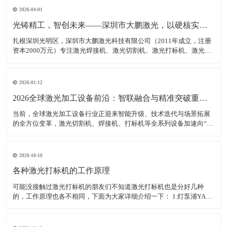
2026-04-01
光铸精工，智创未来——深圳市大鹏激光，以硬核实力领跑激光装备赛道
扎根深圳光明区，深圳市大鹏激光科技有限公司（2011年成立，注册
资本2000万元）专注激光焊接机、激光切割机、激光打标机、激光雕
刻机等核心装备研发、生产与销售，是集研发、生产、销售、服务于
一体的高新技术企业，产品广泛适配新能源、汽车制造、消费电子、
钣金加工等多领域，精准服务各类制造企业、跨境卖家
2026-01-12
2026全球激光加工设备前沿：智联融合与精准突破重塑智造生态
当前，全球激光加工设备行业正迎来智能升级、技术迭代与场景拓展
的全方位变革，激光切割机、焊接机、打标机等全系列设备加速向“高
精度、高智能、高适配”转型，成为新能源、半导体、航空航天等高端
制造领域的核心支撑。数据显示，2025年全球激光加工设备市场规模
达380亿美元，年均增长率稳定在7.5%以上，中
2020-10-10
各种激光打标机的工作原理
可能没接触过激光打标机的朋友们不知道激光打标机也是分好几种
的，工作原理也各不相同，下面为大家详细介绍一下： 1.灯泵浦YAG
激光打标机： 采用氪灯作为能量源（激励源），ND：YAG作为产生激
光的介质，发出特定波长可以促使工作物质生产能级跃迁释放出激
光，将激光能量放大后就形成对材料加工的激光束。 2.