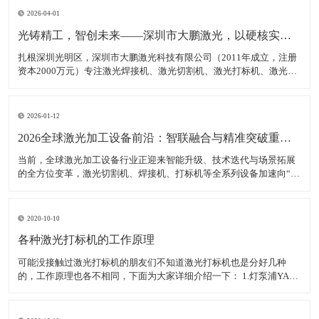
2026-04-01
光铸精工，智创未来——深圳市大鹏激光，以硬核实力领跑激光装备赛道
扎根深圳光明区，深圳市大鹏激光科技有限公司（2011年成立，注册
资本2000万元）专注激光焊接机、激光切割机、激光打标机、激光雕
刻机等核心装备研发、生产与销售，是集研发、生产、销售、服务于
一体的高新技术企业，产品广泛适配新能源、汽车制造、消费电子、
钣金加工等多领域，精准服务各类制造企业、跨境卖家
2026-01-12
2026全球激光加工设备前沿：智联融合与精准突破重塑智造生态
当前，全球激光加工设备行业正迎来智能升级、技术迭代与场景拓展
的全方位变革，激光切割机、焊接机、打标机等全系列设备加速向“高
精度、高智能、高适配”转型，成为新能源、半导体、航空航天等高端
制造领域的核心支撑。数据显示，2025年全球激光加工设备市场规模
达380亿美元，年均增长率稳定在7.5%以上，中
2020-10-10
各种激光打标机的工作原理
可能没接触过激光打标机的朋友们不知道激光打标机也是分好几种
的，工作原理也各不相同，下面为大家详细介绍一下： 1.灯泵浦YAG
激光打标机： 采用氪灯作为能量源（激励源），ND：YAG作为产生激
光的介质，发出特定波长可以促使工作物质生产能级跃迁释放出激
光，将激光能量放大后就形成对材料加工的激光束。 2.