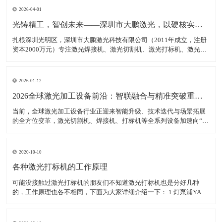
2026-04-01
光铸精工，智创未来——深圳市大鹏激光，以硬核实力领跑激光装备赛道
扎根深圳光明区，深圳市大鹏激光科技有限公司（2011年成立，注册
资本2000万元）专注激光焊接机、激光切割机、激光打标机、激光雕
刻机等核心装备研发、生产与销售，是集研发、生产、销售、服务于
一体的高新技术企业，产品广泛适配新能源、汽车制造、消费电子、
钣金加工等多领域，精准服务各类制造企业、跨境卖家
2026-01-12
2026全球激光加工设备前沿：智联融合与精准突破重塑智造生态
当前，全球激光加工设备行业正迎来智能升级、技术迭代与场景拓展
的全方位变革，激光切割机、焊接机、打标机等全系列设备加速向“高
精度、高智能、高适配”转型，成为新能源、半导体、航空航天等高端
制造领域的核心支撑。数据显示，2025年全球激光加工设备市场规模
达380亿美元，年均增长率稳定在7.5%以上，中
2020-10-10
各种激光打标机的工作原理
可能没接触过激光打标机的朋友们不知道激光打标机也是分好几种
的，工作原理也各不相同，下面为大家详细介绍一下： 1.灯泵浦YAG
激光打标机： 采用氪灯作为能量源（激励源），ND：YAG作为产生激
光的介质，发出特定波长可以促使工作物质生产能级跃迁释放出激
光，将激光能量放大后就形成对材料加工的激光束。 2.