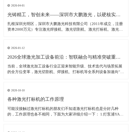
2026-04-01
光铸精工，智创未来——深圳市大鹏激光，以硬核实力领跑激光装备赛道
扎根深圳光明区，深圳市大鹏激光科技有限公司（2011年成立，注册
资本2000万元）专注激光焊接机、激光切割机、激光打标机、激光雕
刻机等核心装备研发、生产与销售，是集研发、生产、销售、服务于
一体的高新技术企业，产品广泛适配新能源、汽车制造、消费电子、
钣金加工等多领域，精准服务各类制造企业、跨境卖家
2026-01-12
2026全球激光加工设备前沿：智联融合与精准突破重塑智造生态
当前，全球激光加工设备行业正迎来智能升级、技术迭代与场景拓展
的全方位变革，激光切割机、焊接机、打标机等全系列设备加速向“高
精度、高智能、高适配”转型，成为新能源、半导体、航空航天等高端
制造领域的核心支撑。数据显示，2025年全球激光加工设备市场规模
达380亿美元，年均增长率稳定在7.5%以上，中
2020-10-10
各种激光打标机的工作原理
可能没接触过激光打标机的朋友们不知道激光打标机也是分好几种
的，工作原理也各不相同，下面为大家详细介绍一下： 1.灯泵浦YAG
激光打标机： 采用氪灯作为能量源（激励源），ND：YAG作为产生激
光的介质，发出特定波长可以促使工作物质生产能级跃迁释放出激
光，将激光能量放大后就形成对材料加工的激光束。 2.