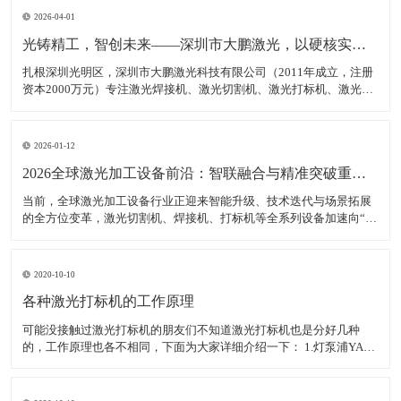
2026-04-01
光铸精工，智创未来——深圳市大鹏激光，以硬核实力领跑激光装备赛道
扎根深圳光明区，深圳市大鹏激光科技有限公司（2011年成立，注册
资本2000万元）专注激光焊接机、激光切割机、激光打标机、激光雕
刻机等核心装备研发、生产与销售，是集研发、生产、销售、服务于
一体的高新技术企业，产品广泛适配新能源、汽车制造、消费电子、
钣金加工等多领域，精准服务各类制造企业、跨境卖家
2026-01-12
2026全球激光加工设备前沿：智联融合与精准突破重塑智造生态
当前，全球激光加工设备行业正迎来智能升级、技术迭代与场景拓展
的全方位变革，激光切割机、焊接机、打标机等全系列设备加速向“高
精度、高智能、高适配”转型，成为新能源、半导体、航空航天等高端
制造领域的核心支撑。数据显示，2025年全球激光加工设备市场规模
达380亿美元，年均增长率稳定在7.5%以上，中
2020-10-10
各种激光打标机的工作原理
可能没接触过激光打标机的朋友们不知道激光打标机也是分好几种
的，工作原理也各不相同，下面为大家详细介绍一下： 1.灯泵浦YAG
激光打标机： 采用氪灯作为能量源（激励源），ND：YAG作为产生激
光的介质，发出特定波长可以促使工作物质生产能级跃迁释放出激
光，将激光能量放大后就形成对材料加工的激光束。 2.