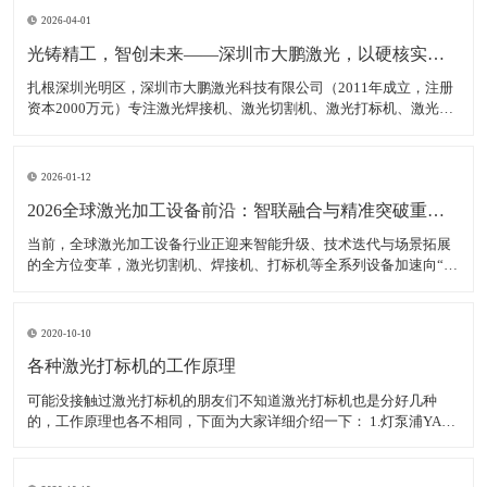
2026-04-01
光铸精工，智创未来——深圳市大鹏激光，以硬核实力领跑激光装备赛道
扎根深圳光明区，深圳市大鹏激光科技有限公司（2011年成立，注册
资本2000万元）专注激光焊接机、激光切割机、激光打标机、激光雕
刻机等核心装备研发、生产与销售，是集研发、生产、销售、服务于
一体的高新技术企业，产品广泛适配新能源、汽车制造、消费电子、
钣金加工等多领域，精准服务各类制造企业、跨境卖家
2026-01-12
2026全球激光加工设备前沿：智联融合与精准突破重塑智造生态
当前，全球激光加工设备行业正迎来智能升级、技术迭代与场景拓展
的全方位变革，激光切割机、焊接机、打标机等全系列设备加速向“高
精度、高智能、高适配”转型，成为新能源、半导体、航空航天等高端
制造领域的核心支撑。数据显示，2025年全球激光加工设备市场规模
达380亿美元，年均增长率稳定在7.5%以上，中
2020-10-10
各种激光打标机的工作原理
可能没接触过激光打标机的朋友们不知道激光打标机也是分好几种
的，工作原理也各不相同，下面为大家详细介绍一下： 1.灯泵浦YAG
激光打标机： 采用氪灯作为能量源（激励源），ND：YAG作为产生激
光的介质，发出特定波长可以促使工作物质生产能级跃迁释放出激
光，将激光能量放大后就形成对材料加工的激光束。 2.