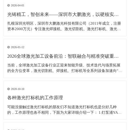
2026-04-01
光铸精工，智创未来——深圳市大鹏激光，以硬核实力领跑激光装备赛道
扎根深圳光明区，深圳市大鹏激光科技有限公司（2011年成立，注册
资本2000万元）专注激光焊接机、激光切割机、激光打标机、激光雕
刻机等核心装备研发、生产与销售，是集研发、生产、销售、服务于
一体的高新技术企业，产品广泛适配新能源、汽车制造、消费电子、
钣金加工等多领域，精准服务各类制造企业、跨境卖家
2026-01-12
2026全球激光加工设备前沿：智联融合与精准突破重塑智造生态
当前，全球激光加工设备行业正迎来智能升级、技术迭代与场景拓展
的全方位变革，激光切割机、焊接机、打标机等全系列设备加速向“高
精度、高智能、高适配”转型，成为新能源、半导体、航空航天等高端
制造领域的核心支撑。数据显示，2025年全球激光加工设备市场规模
达380亿美元，年均增长率稳定在7.5%以上，中
2020-10-10
各种激光打标机的工作原理
可能没接触过激光打标机的朋友们不知道激光打标机也是分好几种
的，工作原理也各不相同，下面为大家详细介绍一下： 1.灯泵浦YAG
激光打标机： 采用氪灯作为能量源（激励源），ND：YAG作为产生激
光的介质，发出特定波长可以促使工作物质生产能级跃迁释放出激
光，将激光能量放大后就形成对材料加工的激光束。 2.