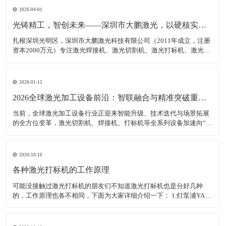
2026-04-01
光铸精工，智创未来——深圳市大鹏激光，以硬核实力领跑激光装备赛道
扎根深圳光明区，深圳市大鹏激光科技有限公司（2011年成立，注册
资本2000万元）专注激光焊接机、激光切割机、激光打标机、激光雕
刻机等核心装备研发、生产与销售，是集研发、生产、销售、服务于
一体的高新技术企业，产品广泛适配新能源、汽车制造、消费电子、
钣金加工等多领域，精准服务各类制造企业、跨境卖家
2026-01-12
2026全球激光加工设备前沿：智联融合与精准突破重塑智造生态
当前，全球激光加工设备行业正迎来智能升级、技术迭代与场景拓展
的全方位变革，激光切割机、焊接机、打标机等全系列设备加速向“高
精度、高智能、高适配”转型，成为新能源、半导体、航空航天等高端
制造领域的核心支撑。数据显示，2025年全球激光加工设备市场规模
达380亿美元，年均增长率稳定在7.5%以上，中
2020-10-10
各种激光打标机的工作原理
可能没接触过激光打标机的朋友们不知道激光打标机也是分好几种
的，工作原理也各不相同，下面为大家详细介绍一下： 1.灯泵浦YAG
激光打标机： 采用氪灯作为能量源（激励源），ND：YAG作为产生激
光的介质，发出特定波长可以促使工作物质生产能级跃迁释放出激
光，将激光能量放大后就形成对材料加工的激光束。 2.